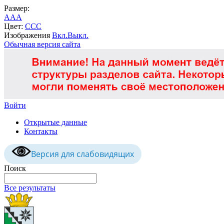
Размер:
A
A
A
Цвет:
C
C
C
Изображения
Вкл.
Выкл.
Обычная версия сайта
Войти
Открытые данные
Контакты
Версия для слабовидящих
Поиск
Все результаты