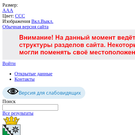
Размер:
A
A
A
Цвет:
C
C
C
Изображения
Вкл.
Выкл.
Обычная версия сайта
Войти
Открытые данные
Контакты
Версия для слабовидящих
Поиск
Все результаты