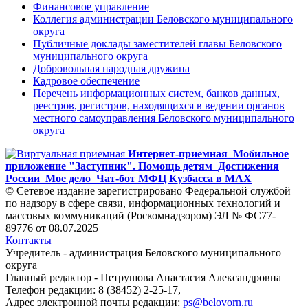
Финансовое управление
Коллегия администрации Беловского муниципального
округа
Публичные доклады заместителей главы Беловского
муниципального округа
Добровольная народная дружина
Кадровое обеспечение
Перечень информационных систем, банков данных,
реестров, регистров, находящихся в ведении органов
местного самоуправления Беловского муниципального
округа
Интернет-приемная
Мобильное
приложение "Заступник". Помощь детям
Достижения
России
Мое дело
Чат-бот МФЦ Кузбасса в MAX
© Сетевое издание зарегистрировано Федеральной службой
по надзору в сфере связи, информационных технологий и
массовых коммуникаций (Роскомнадзором) ЭЛ № ФС77-
89776 от 08.07.2025
Контакты
Учредитель - администрация Беловского муниципального
округа
Главный редактор - Петрушова Анастасия Александровна
Телефон редакции: 8 (38452) 2-25-17,
Адрес электронной почты редакции:
ps@belovorn.ru