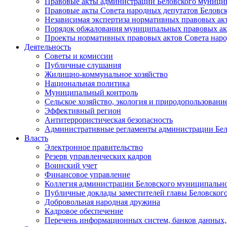
Правовые акты администрации Беловского муници
Правовые акты Совета народных депутатов Беловс
Независимая экспертиза нормативных правовых ак
Порядок обжалования муниципальных правовых ак
Проекты нормативных правовых актов Совета наро
Деятельность
Советы и комиссии
Публичные слушания
Жилищно-коммунальное хозяйство
Национальная политика
Муниципальный контроль
Сельское хозяйство, экология и природопользовани
Эффективный регион
Антитеррористическая безопасность
Административные регламенты администрации Бел
Власть
Электронное правительство
Резерв управленческих кадров
Воинский учет
Финансовое управление
Коллегия администрации Беловского муниципально
Публичные доклады заместителей главы Беловског
Добровольная народная дружина
Кадровое обеспечение
Перечень информационных систем, банков данных, 