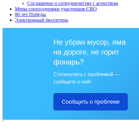
Соглашение о сотрудничестве с агенством
Меры соцподдержки участников СВО
80 лет Победы
Электронный бюллетень
Не убран мусор, яма
на дороге, не горит
фонарь?
Столкнулись с проблемой —
сообщите о ней!
Сообщить о проблеме
`