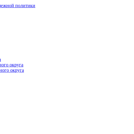
одежной политики
а
ного округа
ного округа