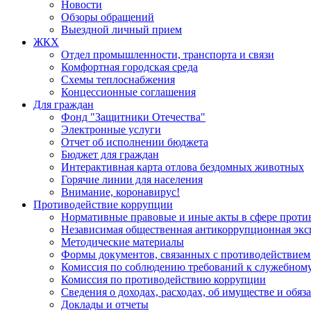
Новости
Обзоры обращений
Выездной личный прием
ЖКХ
Отдел промышленности, транспорта и связи
Комфортная городская среда
Схемы теплоснабжения
Концессионные соглашения
Для граждан
Фонд "Защитники Отечества"
Электронные услуги
Отчет об исполнении бюджета
Бюджет для граждан
Интерактивная карта отлова бездомных животных
Горячие линии для населения
Внимание, коронавирус!
Противодействие коррупции
Нормативные правовые и иные акты в сфере проти
Независимая общественная антикоррупционная экс
Методические материалы
Формы документов, связанных с противодействием
Комиссия по соблюдению требований к служебному
Комиссия по противодействию коррупции
Сведения о доходах, расходах, об имуществе и обяз
Доклады и отчеты