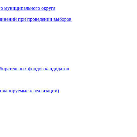
го муниципального округа
динений при проведении выборов
збирательных фондов кандидатов
планируемые к реализации)