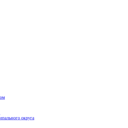
вом
в
ипального округа