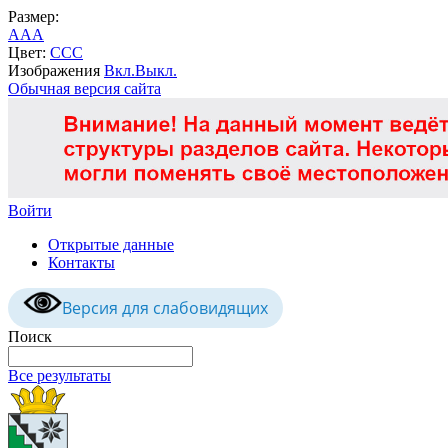
Размер:
A
A
A
Цвет:
C
C
C
Изображения
Вкл.
Выкл.
Обычная версия сайта
Войти
Открытые данные
Контакты
Версия для слабовидящих
Поиск
Все результаты