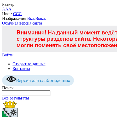
Размер:
A
A
A
Цвет:
C
C
C
Изображения
Вкл.
Выкл.
Обычная версия сайта
Войти
Открытые данные
Контакты
Версия для слабовидящих
Поиск
Все результаты