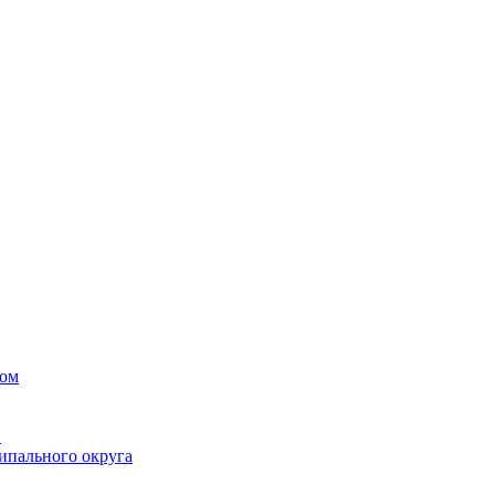
вом
в
ипального округа