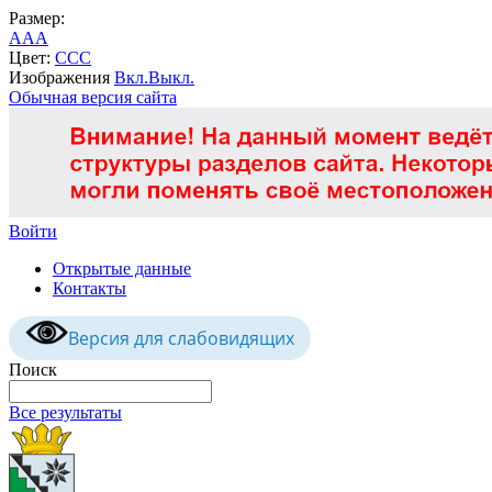
Размер:
A
A
A
Цвет:
C
C
C
Изображения
Вкл.
Выкл.
Обычная версия сайта
Войти
Открытые данные
Контакты
Версия для слабовидящих
Поиск
Все результаты