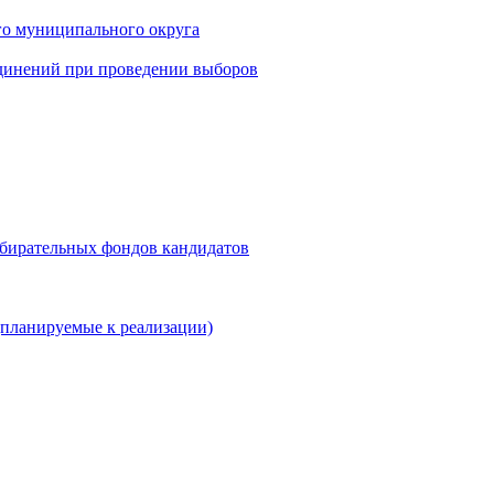
го муниципального округа
динений при проведении выборов
збирательных фондов кандидатов
планируемые к реализации)