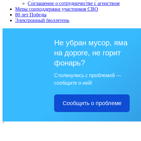
Соглашение о сотрудничестве с агенством
Меры соцподдержки участников СВО
80 лет Победы
Электронный бюллетень
Не убран мусор, яма
на дороге, не горит
фонарь?
Столкнулись с проблемой —
сообщите о ней!
Сообщить о проблеме
`