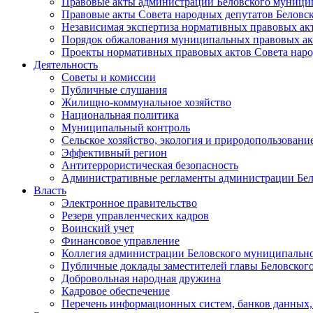
Правовые акты администрации Беловского муници
Правовые акты Совета народных депутатов Беловс
Независимая экспертиза нормативных правовых ак
Порядок обжалования муниципальных правовых ак
Проекты нормативных правовых актов Совета наро
Деятельность
Советы и комиссии
Публичные слушания
Жилищно-коммунальное хозяйство
Национальная политика
Муниципальный контроль
Сельское хозяйство, экология и природопользовани
Эффективный регион
Антитеррористическая безопасность
Административные регламенты администрации Бел
Власть
Электронное правительство
Резерв управленческих кадров
Воинский учет
Финансовое управление
Коллегия администрации Беловского муниципально
Публичные доклады заместителей главы Беловског
Добровольная народная дружина
Кадровое обеспечение
Перечень информационных систем, банков данных, 