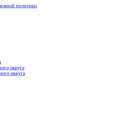
одежной политики
а
ного округа
ного округа