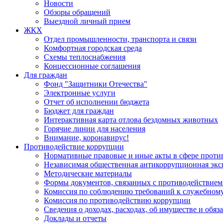
Новости
Обзоры обращений
Выездной личный прием
ЖКХ
Отдел промышленности, транспорта и связи
Комфортная городская среда
Схемы теплоснабжения
Концессионные соглашения
Для граждан
Фонд "Защитники Отечества"
Электронные услуги
Отчет об исполнении бюджета
Бюджет для граждан
Интерактивная карта отлова бездомных животных
Горячие линии для населения
Внимание, коронавирус!
Противодействие коррупции
Нормативные правовые и иные акты в сфере проти
Независимая общественная антикоррупционная экс
Методические материалы
Формы документов, связанных с противодействием
Комиссия по соблюдению требований к служебному
Комиссия по противодействию коррупции
Сведения о доходах, расходах, об имуществе и обяз
Доклады и отчеты