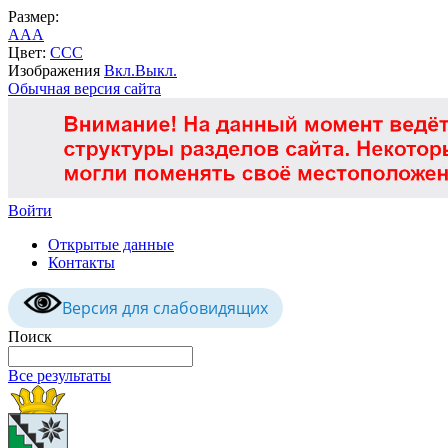
Размер:
A
A
A
Цвет:
C
C
C
Изображения
Вкл.
Выкл.
Обычная версия сайта
Войти
Открытые данные
Контакты
Версия для слабовидящих
Поиск
Все результаты