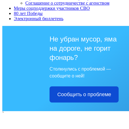
Соглашение о сотрудничестве с агенством
Меры соцподдержки участников СВО
80 лет Победы
Электронный бюллетень
Не убран мусор, яма
на дороге, не горит
фонарь?
Столкнулись с проблемой —
сообщите о ней!
Сообщить о проблеме
`