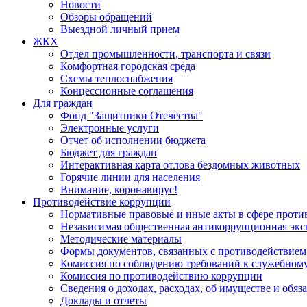
Новости
Обзоры обращений
Выездной личный прием
ЖКХ
Отдел промышленности, транспорта и связи
Комфортная городская среда
Схемы теплоснабжения
Концессионные соглашения
Для граждан
Фонд "Защитники Отечества"
Электронные услуги
Отчет об исполнении бюджета
Бюджет для граждан
Интерактивная карта отлова бездомных животных
Горячие линии для населения
Внимание, коронавирус!
Противодействие коррупции
Нормативные правовые и иные акты в сфере проти
Независимая общественная антикоррупционная экс
Методические материалы
Формы документов, связанных с противодействием
Комиссия по соблюдению требований к служебному
Комиссия по противодействию коррупции
Сведения о доходах, расходах, об имуществе и обяз
Доклады и отчеты