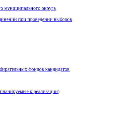
го муниципального округа
динений при проведении выборов
збирательных фондов кандидатов
планируемые к реализации)