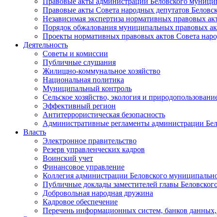
Правовые акты администрации Беловского муници
Правовые акты Совета народных депутатов Беловс
Независимая экспертиза нормативных правовых ак
Порядок обжалования муниципальных правовых ак
Проекты нормативных правовых актов Совета наро
Деятельность
Советы и комиссии
Публичные слушания
Жилищно-коммунальное хозяйство
Национальная политика
Муниципальный контроль
Сельское хозяйство, экология и природопользовани
Эффективный регион
Антитеррористическая безопасность
Административные регламенты администрации Бел
Власть
Электронное правительство
Резерв управленческих кадров
Воинский учет
Финансовое управление
Коллегия администрации Беловского муниципально
Публичные доклады заместителей главы Беловског
Добровольная народная дружина
Кадровое обеспечение
Перечень информационных систем, банков данных, 