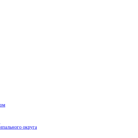
вом
в
ипального округа