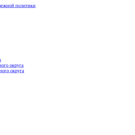
одежной политики
а
ного округа
ного округа