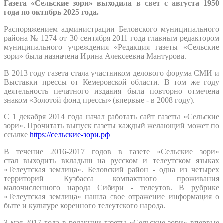
Газета «Сельские зори» выходила в с
в
ет с авг
уста 1950
года по октябрь 2025 года.
Распоряжением администрации Беловского муниципального
района № 1274 от 30 сентября 2011 года главным редактором
муниципального учреждения «Редакция газеты «Сельские
зори» была назначена Ирина Алексеевна Мантурова.
В 2013 году газета стала участником делового форума СМИ и
Выставки прессы от Кемеровской области. В том же году
деятельность печатного издания была повторно отмечена
знаком «Золотой фонд прессы» (впервые - в 2008 году).
С 1 декабря 2014 года начал работать сайт газеты «Сельские
зори». Прочитать выпуск газеты каждый желающий может по
ссылке
https://сельские-зори.рф
В течение 2016-2017 годов в газете «Сельские зори»
стал выходить вкладыш на русском и телеутском языках
«Телеутская землица». Беловский район - одна из четырех
территорий Кузбасса компактного проживания
малочисленного народа Сибири - телеутов. В рубрике
«Телеутская землица» нашла свое отражение информация о
быте и культуре коренного телеутского народа.
3 мая 2017 года в редакции газеты «Сельские зори» впервые