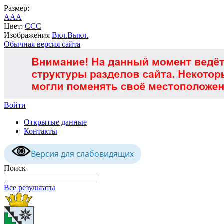
Размер:
A
A
A
Цвет:
C
C
C
Изображения
Вкл.
Выкл.
Обычная версия сайта
Войти
Открытые данные
Контакты
Версия для слабовидящих
Поиск
Все результаты