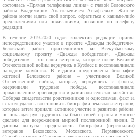
состоялась «Прямая телефонная линия» с главой Беловского
района Владимиром Анатольевичем Астафьевым. Жители
района могли задать свой вопрос, обратиться с какими-либо
предложениями или пожеланиями, позвонив по телефону
редакции.
В течение 2019-2020 годов коллектив редакции принял
непосредственное участие в проекте «Дважды победители».
Беловский район присоединился ко Всекузбасскому
социальному проекту «Дважды победители». «Дважды
победители» – это наши ветераны, которые после Великой
Отечественной войны вернулись в Кузбасс и восстанавливали
народное хозяйство. В издании представлены биографии
жителей Беловского района – участников Великой
Отечественной войны, которые, вернувшись с фронта,
одерживали трудовые победы, восстанавливали
промышленное производство и развивали сельское хозяйство.
Собирая свидетельства родственников и односельчан, факт за
фактом удалось восстановить биографии земляков-ветеранов,
которые затем приняли активное участие в развитии района,
не покладая рук трудились на благо своей страны и многое
сделали для возрождения мирной послевоенной жизни. В
данном выпуске представлены биографии (персоналии)
ветеранов Бековского, Моховского, Пермяковского,
Старобачатского и Старопестеревского сельских поселений.