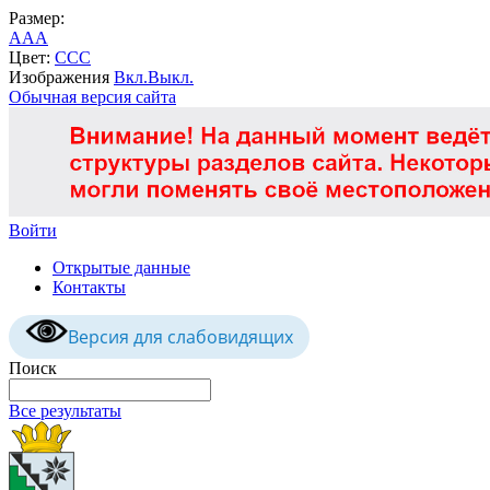
Размер:
A
A
A
Цвет:
C
C
C
Изображения
Вкл.
Выкл.
Обычная версия сайта
Войти
Открытые данные
Контакты
Версия для слабовидящих
Поиск
Все результаты