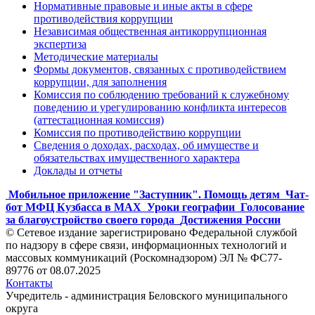
Нормативные правовые и иные акты в сфере
противодействия коррупции
Независимая общественная антикоррупционная
экспертиза
Методические материалы
Формы документов, связанных с противодействием
коррупции, для заполнения
Комиссия по соблюдению требований к служебному
поведению и урегулированию конфликта интересов
(аттестационная комиссия)
Комиссия по противодействию коррупции
Сведения о доходах, расходах, об имуществе и
обязательствах имущественного характера
Доклады и отчеты
Мобильное приложение "Заступник". Помощь детям
Чат-
бот МФЦ Кузбасса в MAX
Уроки географии
Голосование
за благоустройство своего города
Достижения России
© Сетевое издание зарегистрировано Федеральной службой
по надзору в сфере связи, информационных технологий и
массовых коммуникаций (Роскомнадзором) ЭЛ № ФС77-
89776 от 08.07.2025
Контакты
Учредитель - администрация Беловского муниципального
округа