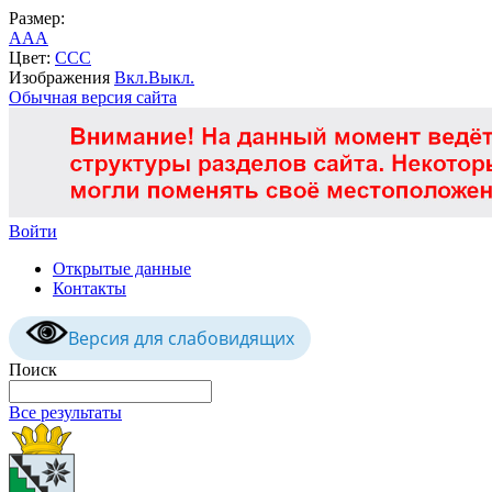
Размер:
A
A
A
Цвет:
C
C
C
Изображения
Вкл.
Выкл.
Обычная версия сайта
Войти
Открытые данные
Контакты
Версия для слабовидящих
Поиск
Все результаты