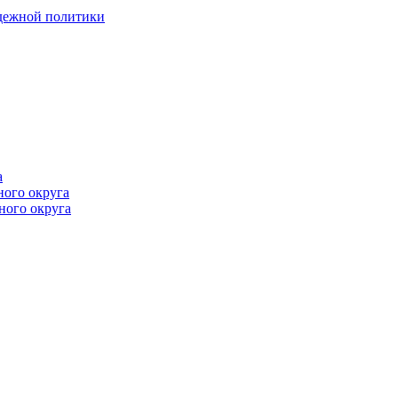
одежной политики
а
ного округа
ного округа