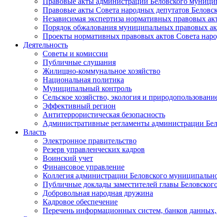
Правовые акты администрации Беловского муници
Правовые акты Совета народных депутатов Беловс
Независимая экспертиза нормативных правовых ак
Порядок обжалования муниципальных правовых ак
Проекты нормативных правовых актов Совета наро
Деятельность
Советы и комиссии
Публичные слушания
Жилищно-коммунальное хозяйство
Национальная политика
Муниципальный контроль
Сельское хозяйство, экология и природопользовани
Эффективный регион
Антитеррористическая безопасность
Административные регламенты администрации Бел
Власть
Электронное правительство
Резерв управленческих кадров
Воинский учет
Финансовое управление
Коллегия администрации Беловского муниципально
Публичные доклады заместителей главы Беловског
Добровольная народная дружина
Кадровое обеспечение
Перечень информационных систем, банков данных, 