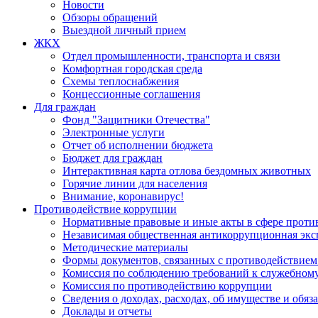
Новости
Обзоры обращений
Выездной личный прием
ЖКХ
Отдел промышленности, транспорта и связи
Комфортная городская среда
Схемы теплоснабжения
Концессионные соглашения
Для граждан
Фонд "Защитники Отечества"
Электронные услуги
Отчет об исполнении бюджета
Бюджет для граждан
Интерактивная карта отлова бездомных животных
Горячие линии для населения
Внимание, коронавирус!
Противодействие коррупции
Нормативные правовые и иные акты в сфере проти
Независимая общественная антикоррупционная экс
Методические материалы
Формы документов, связанных с противодействием
Комиссия по соблюдению требований к служебному
Комиссия по противодействию коррупции
Сведения о доходах, расходах, об имуществе и обяз
Доклады и отчеты