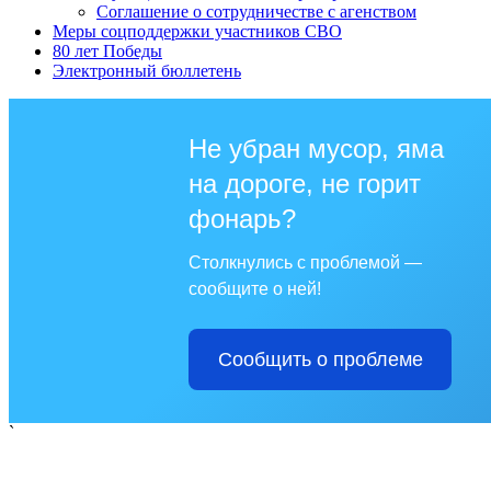
Соглашение о сотрудничестве с агенством
Меры соцподдержки участников СВО
80 лет Победы
Электронный бюллетень
Не убран мусор, яма
на дороге, не горит
фонарь?
Столкнулись с проблемой —
сообщите о ней!
Сообщить о проблеме
`