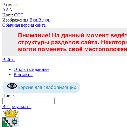
Размер:
A
A
A
Цвет:
C
C
C
Изображения
Вкл.
Выкл.
Обычная версия сайта
Войти
Открытые данные
Контакты
Версия для слабовидящих
Поиск
Все результаты