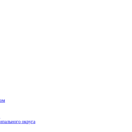
вом
в
ипального округа