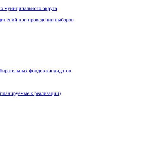
го муниципального округа
динений при проведении выборов
збирательных фондов кандидатов
планируемые к реализации)