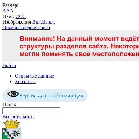
Размер:
A
A
A
Цвет:
C
C
C
Изображения
Вкл.
Выкл.
Обычная версия сайта
Войти
Открытые данные
Контакты
Версия для слабовидящих
Поиск
Все результаты