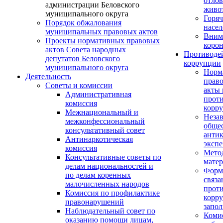
отло
администрации Беловского
живо
муниципального округа
Горяч
Порядок обжалования
насел
муниципальных правовых актов
Вним
Проекты нормативных правовых
корон
актов Совета народных
Противоде
депутатов Беловского
коррупции
муниципального округа
Норм
Деятельность
прав
Советы и комиссии
акты 
Административная
прот
комиссия
корр
Межнациональный и
Неза
межконфессиональный
обще
консультативный совет
анти
Антинаркотическая
экспе
комиссия
Мето
Консультативные советы по
мате
делам национальностей и
Форм
по делам коренных
связа
малочисленных народов
прот
Комиссия по профилактике
корру
правонарушений
запо
Наблюдательный совет по
Коми
оказанию помощи лицам,