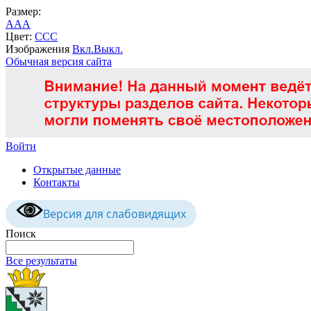
Размер:
A
A
A
Цвет:
C
C
C
Изображения
Вкл.
Выкл.
Обычная версия сайта
Войти
Открытые данные
Контакты
Версия для слабовидящих
Поиск
Все результаты