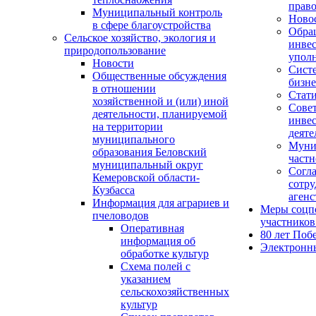
прав
Муниципальный контроль
Ново
в сфере благоустройства
Обра
Сельское хозяйство, экология и
инве
природопользование
упол
Новости
Сист
Общественные обсуждения
бизне
в отношении
Стати
хозяйственной и (или) иной
Совет
деятельности, планируемой
инве
на территории
деяте
муниципального
Муни
образования Беловский
частн
муниципальный округ
Согл
Кемеровской области-
сотру
Кузбасса
агенс
Информация для аграриев и
Меры соцп
пчеловодов
участнико
Оперативная
80 лет Поб
информация об
Электронн
обработке культур
Cхема полей с
указанием
сельскохозяйственных
культур