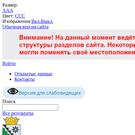
Размер:
A
A
A
Цвет:
C
C
C
Изображения
Вкл.
Выкл.
Обычная версия сайта
Войти
Открытые данные
Контакты
Версия для слабовидящих
Поиск
Все результаты