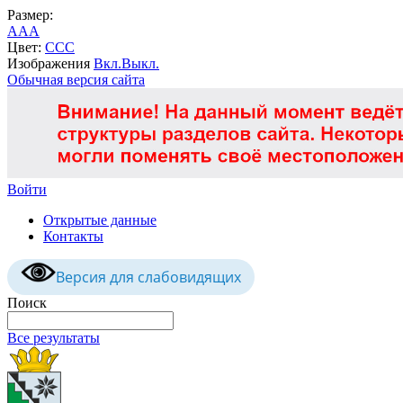
Размер:
A
A
A
Цвет:
C
C
C
Изображения
Вкл.
Выкл.
Обычная версия сайта
Войти
Открытые данные
Контакты
Версия для слабовидящих
Поиск
Все результаты