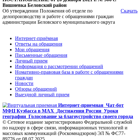
Вишневка
Беловский район
Об утверждении Положения об отделе по
Скачать
делопроизводству и работе с обращениями граждан
администрации Беловского муниципального округа
Интернет-приёмная
Ответы на обращения
Мои обращения
Письменные обращения
Личный прием
Информация о рассмотрении обращений
Номативно-правовая база в работе с обращениями
граждан
Новости
Обзоры обращений
Выездной личный прием
Интернет-приемная
Чат-бот
МФЦ Кузбасса в MAX
Достижения России
Уроки
географии
Голосование за благоустройство своего города
© Сетевое издание зарегистрировано Федеральной службой
по надзору в сфере связи, информационных технологий и
массовых коммуникаций (Роскомнадзором) ЭЛ № ФС77-
89776 от 08.07.2025