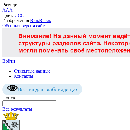
Размер:
A
A
A
Цвет:
C
C
C
Изображения
Вкл.
Выкл.
Обычная версия сайта
Войти
Открытые данные
Контакты
Версия для слабовидящих
Поиск
Все результаты