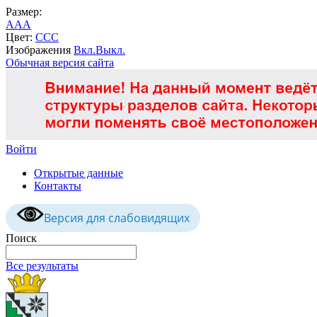
Размер:
A
A
A
Цвет:
C
C
C
Изображения
Вкл.
Выкл.
Обычная версия сайта
Войти
Открытые данные
Контакты
Версия для слабовидящих
Поиск
Все результаты