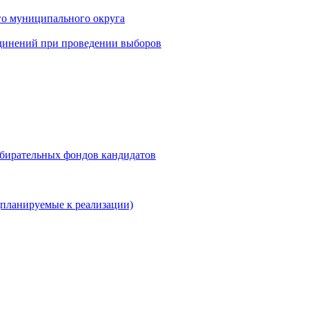
го муниципального округа
динений при проведении выборов
збирательных фондов кандидатов
планируемые к реализации)