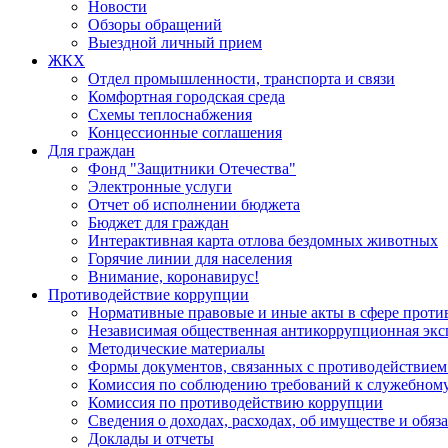
Новости
Обзоры обращений
Выездной личный прием
ЖКХ
Отдел промышленности, транспорта и связи
Комфортная городская среда
Схемы теплоснабжения
Концессионные соглашения
Для граждан
Фонд "Защитники Отечества"
Электронные услуги
Отчет об исполнении бюджета
Бюджет для граждан
Интерактивная карта отлова бездомных животных
Горячие линии для населения
Внимание, коронавирус!
Противодействие коррупции
Нормативные правовые и иные акты в сфере проти
Независимая общественная антикоррупционная экс
Методические материалы
Формы документов, связанных с противодействием
Комиссия по соблюдению требований к служебному
Комиссия по противодействию коррупции
Сведения о доходах, расходах, об имуществе и обяз
Доклады и отчеты