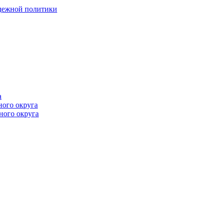
одежной политики
а
ного округа
ного округа