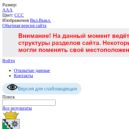
Размер:
A
A
A
Цвет:
C
C
C
Изображения
Вкл.
Выкл.
Обычная версия сайта
Войти
Открытые данные
Контакты
Версия для слабовидящих
Поиск
Все результаты