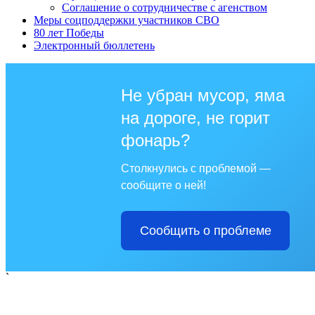
Соглашение о сотрудничестве с агенством
Меры соцподдержки участников СВО
80 лет Победы
Электронный бюллетень
Не убран мусор, яма
на дороге, не горит
фонарь?
Столкнулись с проблемой —
сообщите о ней!
Сообщить о проблеме
`