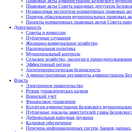
Правовые акты администрации Беловского муници
Правовые акты Совета народных депутатов Беловс
Независимая экспертиза нормативных правовых ак
Порядок обжалования муниципальных правовых ак
Проекты нормативных правовых актов Совета наро
Деятельность
Советы и комиссии
Публичные слушания
Жилищно-коммунальное хозяйство
Национальная политика
Муниципальный контроль
Сельское хозяйство, экология и природопользовани
Эффективный регион
Антитеррористическая безопасность
Административные регламенты администрации Бел
Власть
Электронное правительство
Резерв управленческих кадров
Воинский учет
Финансовое управление
Коллегия администрации Беловского муниципально
Публичные доклады заместителей главы Беловског
Добровольная народная дружина
Кадровое обеспечение
Перечень информационных систем, банков данных, 