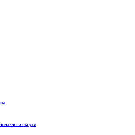
вом
в
ипального округа