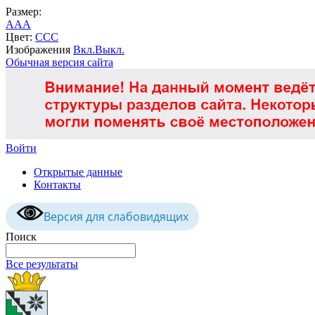
Размер:
A
A
A
Цвет:
C
C
C
Изображения
Вкл.
Выкл.
Обычная версия сайта
Войти
Открытые данные
Контакты
Версия для слабовидящих
Поиск
Все результаты