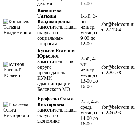
делами
15-00
Конышева
Татьяна
1-ый, 3-
Владимировна
ий
abr@belovorn.ru
Заместитель главы
четверг
т. 2-17-84
округа по
месяца с
социальным
9-00 до
вопросам
12-00
Буймов Евгений
Юрьевич
2-ой, 4-
Заместитель главы
ый
округа,
abr@belovorn.ru
четверг
председатель
т. 2-82-78
месяца с
КУМИ
13-00 до
администрации
16-00
Беловского МО
Ерофеева Ольга
2-ая, 4-ая
Викторовна
среда
abr@belovorn.ru
Заместитель главы
месяца с
т. 2-66-93
округа по
14-00 до
экономике
16-00