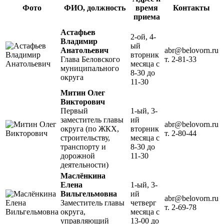
Фото
ФИО, должность
время
Контакты
приема
Астафьев
2-ой, 4-
Владимир
ый
Анатольевич
abr@belovorn.ru
вторник
Глава Беловского
т. 2-81-33
месяца с
муниципального
8-30 до
округа
11-30
Митин Олег
Викторович
Первый
1-ый, 3-
заместитель главы
ий
abr@belovorn.ru
округа (по ЖКХ,
вторник
т. 2-80-44
строительству,
месяца с
транспорту и
8-30 до
дорожной
11-30
деятельности)
Маслёнкина
Елена
1-ый, 3-
Вильгельмовна
ий
abr@belovorn.ru
Заместитель главы
четверг
т. 2-69-78
округа,
месяца с
управляющий
13-00 до