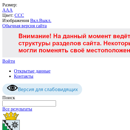
Размер:
A
A
A
Цвет:
C
C
C
Изображения
Вкл.
Выкл.
Обычная версия сайта
Войти
Открытые данные
Контакты
Версия для слабовидящих
Поиск
Все результаты