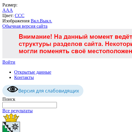
Размер:
A
A
A
Цвет:
C
C
C
Изображения
Вкл.
Выкл.
Обычная версия сайта
Войти
Открытые данные
Контакты
Версия для слабовидящих
Поиск
Все результаты