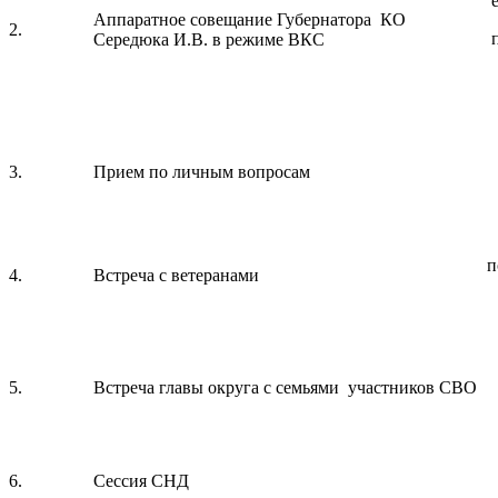
Аппаратное совещание Губернатора КО
2.
Середюка И.В. в режиме ВКС
3.
Прием по личным вопросам
п
4.
Встреча с ветеранами
5.
Встреча главы округа с семьями участников СВО
6.
Сессия СНД