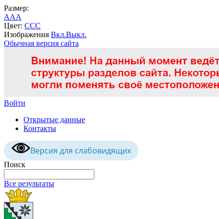
Размер:
A
A
A
Цвет:
C
C
C
Изображения
Вкл.
Выкл.
Обычная версия сайта
Войти
Открытые данные
Контакты
Версия для слабовидящих
Поиск
Все результаты