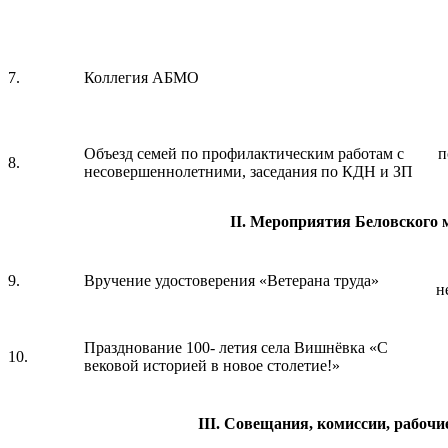
7.
Коллегия АБМО
Объезд семей по профилактическим работам с
п
8.
несовершеннолетними, заседания по КДН и ЗП
I
I
. Мероприятия Беловского 
9.
Вручение удостоверения «Ветерана труда»
н
Празднование 100- летия села Вишнёвка «С
10.
вековой историей в новое столетие!»
I
II
. Совещания, комиссии, рабочи