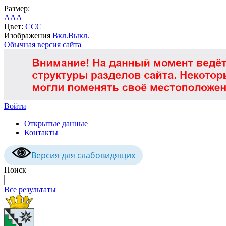
Размер:
A
A
A
Цвет:
C
C
C
Изображения
Вкл.
Выкл.
Обычная версия сайта
Войти
Открытые данные
Контакты
Версия для слабовидящих
Поиск
Все результаты