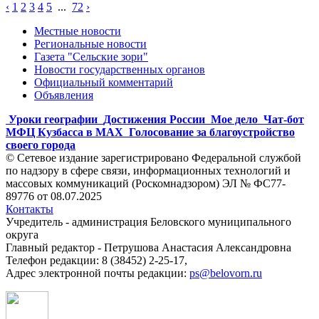
‹
1
2
3
4
5
...
72
›
Местные новости
Региональные новости
Газета "Сельские зори"
Новости государственных органов
Официальный комментарий
Объявления
Уроки географии
Достижения России
Мое дело
Чат-бот
МФЦ Кузбасса в MAX
Голосование за благоустройство
своего города
© Сетевое издание зарегистрировано Федеральной службой
по надзору в сфере связи, информационных технологий и
массовых коммуникаций (Роскомнадзором) ЭЛ № ФС77-
89776 от 08.07.2025
Контакты
Учредитель - администрация Беловского муниципального
округа
Главный редактор - Петрушова Анастасия Александровна
Телефон редакции: 8 (38452) 2-25-17,
Адрес электронной почты редакции:
ps@belovorn.ru