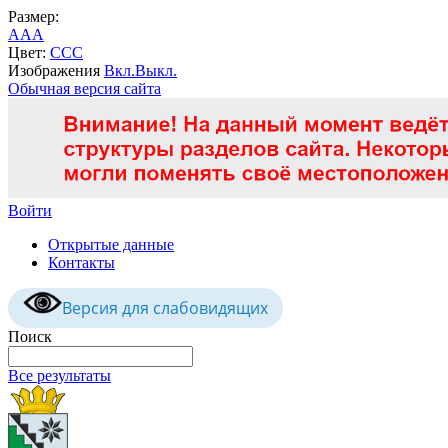
Размер:
A
A
A
Цвет:
C
C
C
Изображения
Вкл.
Выкл.
Обычная версия сайта
Войти
Открытые данные
Контакты
Версия для слабовидящих
Поиск
Все результаты