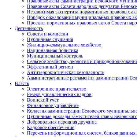
Правовые акты администрации Беловского муници
Правовые акты Совета народных депутатов Беловс
Независимая экспертиза нормативных правовых ак
Порядок обжалования муниципальных правовых ак
Проекты нормативных правовых актов Совета наро
Деятельность
Советы и комиссии
Публичные слушания
Жилищно-коммунальное хозяйство
Национальная политика
Муниципальный контроль
Сельское хозяйство, экология и природопользовани
Эффективный регион
Антитеррористическая безопасность
Административные регламенты администрации Бел
Власть
Электронное правительство
Резерв управленческих кадров
Воинский учет
Финансовое управление
Коллегия администрации Беловского муниципально
Публичные доклады заместителей главы Беловског
Добровольная народная дружина
Кадровое обеспечение
Перечень информационных систем, банков данных, 