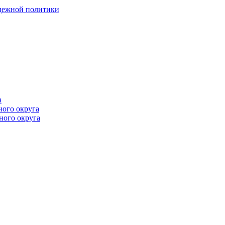
одежной политики
а
ного округа
ного округа