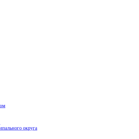
вом
в
ипального округа