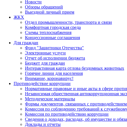
Новости
Обзоры обращений
Выездной личный прием
ЖКХ
Отдел промышленности, транспорта и связи
Комфортная городская среда
Схемы теплоснабжения
Концессионные соглашения
Для граждан
Фонд "Защитники Отечества"
Электронные услуги
Отчет об исполнении бюджета
Бюджет для граждан
Интерактивная карта отлова бездомных животных
Горячие линии для населения
Внимание, коронавирус!
Противодействие коррупции
Нормативные правовые и иные акты в сфере проти
Независимая общественная антикоррупционная экс
Методические материалы
Формы документов, связанных с противодействием
Комиссия по соблюдению требований к служебному
Комиссия по противодействию коррупции
Сведения о доходах, расходах, об имуществе и обяз
Доклады и отчеты