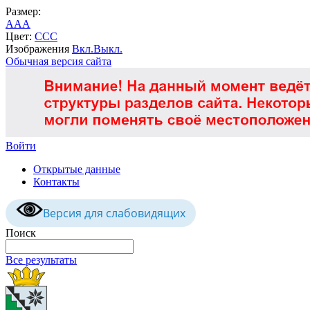
Размер:
A
A
A
Цвет:
C
C
C
Изображения
Вкл.
Выкл.
Обычная версия сайта
Войти
Открытые данные
Контакты
Версия для слабовидящих
Поиск
Все результаты