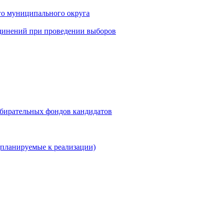
го муниципального округа
динений при проведении выборов
збирательных фондов кандидатов
планируемые к реализации)