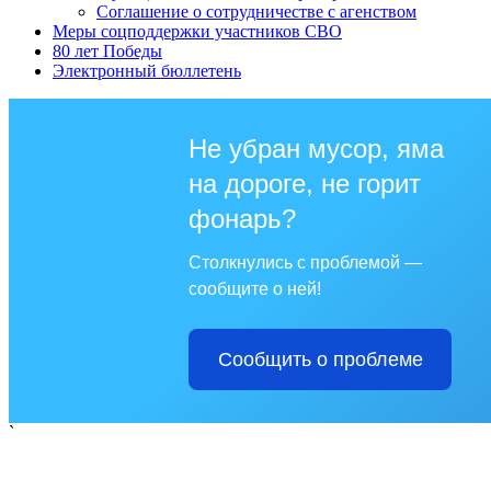
Соглашение о сотрудничестве с агенством
Меры соцподдержки участников СВО
80 лет Победы
Электронный бюллетень
Не убран мусор, яма
на дороге, не горит
фонарь?
Столкнулись с проблемой —
сообщите о ней!
Сообщить о проблеме
`