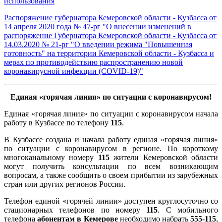
использования
Распоряжение губернатора Кемеровской области - Кузбасса от
14 апреля 2020 года № 47-рг "О внесении изменений в
распоряжение Губернатора Кемеровской области - Кузбасса от
14.03.2020 № 21-рг "О введении режима "Повышенная
готовность" на территории Кемеровской области - Кузбасса и
мерах по противодействию распространению новой
коронавирусной инфекции (COVID-19)"
Единая «горячая линия» по ситуации с коронавирусом!
Единая «горячая линия» по ситуации с коронавирусом начала
работу в Кузбассе по телефону
115
.
В Кузбассе создана и начала работу единая «горячая линия»
по ситуации с коронавирусом в регионе. По короткому
многоканальному номеру
115
жители Кемеровской области
могут получить консультации по всем возникающим
вопросам, а также сообщить о своем прибытии из зарубежных
стран или других регионов России.
Телефон единой «горячей линии» доступен круглосуточно со
стационарных телефонов по номеру
115
. С мобильного
телефона
абонентам в Кемерове
необходимо набрать
555-115
,