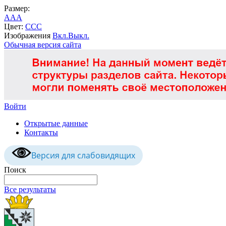
Размер:
A
A
A
Цвет:
C
C
C
Изображения
Вкл.
Выкл.
Обычная версия сайта
Войти
Открытые данные
Контакты
Версия для слабовидящих
Поиск
Все результаты