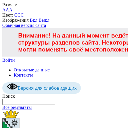
Размер:
A
A
A
Цвет:
C
C
C
Изображения
Вкл.
Выкл.
Обычная версия сайта
Войти
Открытые данные
Контакты
Версия для слабовидящих
Поиск
Все результаты