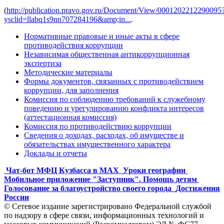
(
http://publication.pravo.gov.ru/Document/View/0001202212290095
ysclid=llabq1s9nn707284196&amp;in...
.
Нормативные правовые и иные акты в сфере
противодействия коррупции
Независимая общественная антикоррупционная
экспертиза
Методические материалы
Формы документов, связанных с противодействием
коррупции, для заполнения
Комиссия по соблюдению требований к служебному
поведению и урегулированию конфликта интересов
(аттестационная комиссия)
Комиссия по противодействию коррупции
Сведения о доходах, расходах, об имуществе и
обязательствах имущественного характера
Доклады и отчеты
Чат-бот МФЦ Кузбасса в MAX
Уроки географии
Мобильное приложение "Заступник". Помощь детям
Голосование за благоустройство своего города
Достижения
России
© Сетевое издание зарегистрировано Федеральной службой
по надзору в сфере связи, информационных технологий и