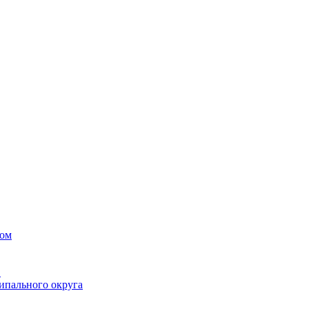
вом
в
ипального округа