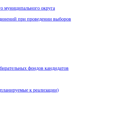
го муниципального округа
динений при проведении выборов
збирательных фондов кандидатов
планируемые к реализации)