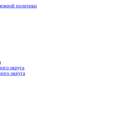
одежной политики
а
ного округа
ного округа