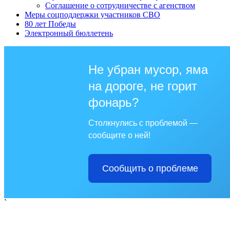
Соглашение о сотрудничестве с агенством
Меры соцподдержки участников СВО
80 лет Победы
Электронный бюллетень
Не убран мусор, яма
на дороге, не горит
фонарь?
Столкнулись с проблемой —
сообщите о ней!
Сообщить о проблеме
`