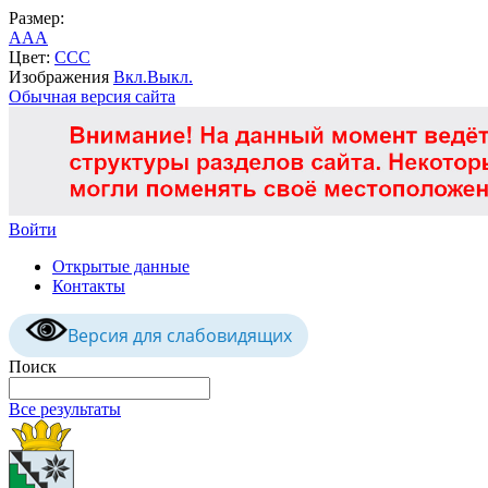
Размер:
A
A
A
Цвет:
C
C
C
Изображения
Вкл.
Выкл.
Обычная версия сайта
Войти
Открытые данные
Контакты
Версия для слабовидящих
Поиск
Все результаты