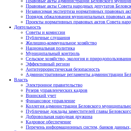
Правовые акты администрации Беловского муници
Правовые акты Совета народных депутатов Беловс
Независимая экспертиза нормативных правовых ак
Порядок обжалования муниципальных правовых ак
Проекты нормативных правовых актов Совета наро
Деятельность
Советы и комиссии
Публичные слушания
Жилищно-коммунальное хозяйство
Национальная политика
Муниципальный контроль
Сельское хозяйство, экология и природопользовани
Эффективный регион
Антитеррористическая безопасность
Административные регламенты администрации Бел
Власть
Электронное правительство
Резерв управленческих кадров
Воинский учет
Финансовое управление
Коллегия администрации Беловского муниципально
Публичные доклады заместителей главы Беловског
Добровольная народная дружина
Кадровое обеспечение
Перечень информационных систем, банков данных, 