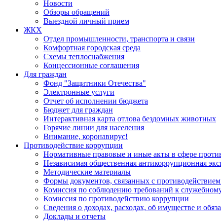
Новости
Обзоры обращений
Выездной личный прием
ЖКХ
Отдел промышленности, транспорта и связи
Комфортная городская среда
Схемы теплоснабжения
Концессионные соглашения
Для граждан
Фонд "Защитники Отечества"
Электронные услуги
Отчет об исполнении бюджета
Бюджет для граждан
Интерактивная карта отлова бездомных животных
Горячие линии для населения
Внимание, коронавирус!
Противодействие коррупции
Нормативные правовые и иные акты в сфере проти
Независимая общественная антикоррупционная экс
Методические материалы
Формы документов, связанных с противодействием
Комиссия по соблюдению требований к служебному
Комиссия по противодействию коррупции
Сведения о доходах, расходах, об имуществе и обяз
Доклады и отчеты